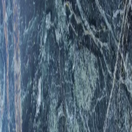
HOME
SERVICE
Fragrance
香り事業
Marketing
マーケティング事業
Creative
クリエイティブ事業
NEWS
ABOUT
CONTACT
FRAGRANCE
SPACE DESIGN
M
◆
◆
◆